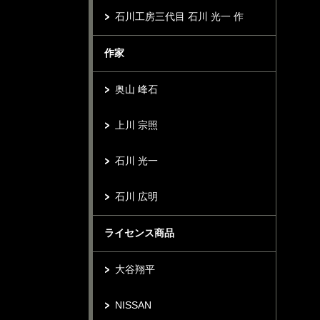
石川工房三代目 石川 光一 作
作家
奥山 峰石
上川 宗照
石川 光一
石川 広明
ライセンス商品
大谷翔平
NISSAN