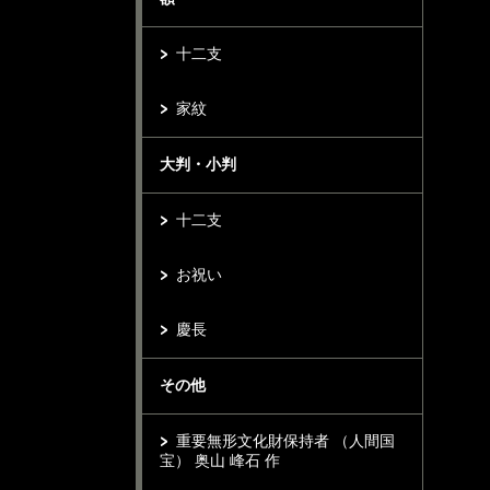
十二支
家紋
大判・小判
十二支
お祝い
慶長
その他
重要無形文化財保持者 （人間国
宝） 奥山 峰石 作