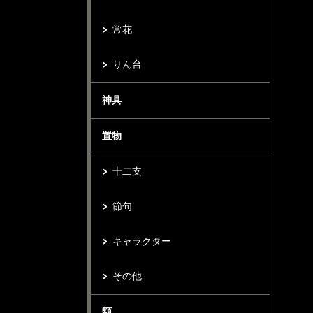
常花
りん台
神具
置物
十二支
節句
キャラクター
その他
額