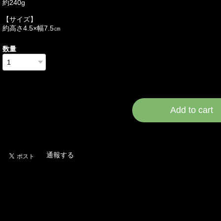
約240g
【サイズ】
約高さ4.5×幅7.5㎝
数量
International shipping a
Add to cart
日本国内にお住まいの
通報する