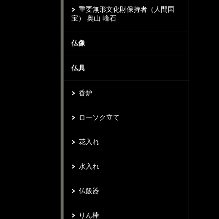
重要無形文化財保持者（人間国
宝） 奥山 峰石
仏像
仏具
香炉
ローソク立て
花入れ
水入れ
仏飯器
りん棒