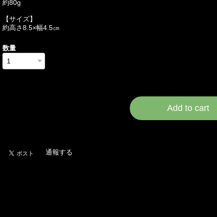
約80g
【サイズ】
約高さ8.5×幅4.5㎝
数量
International shipping a
Add to cart
日本国内にお住まいの
通報する