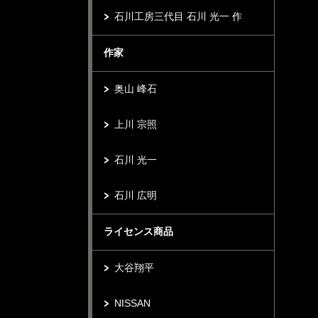
石川工房三代目 石川 光一 作
作家
奥山 峰石
上川 宗照
石川 光一
石川 広明
ライセンス商品
大谷翔平
NISSAN