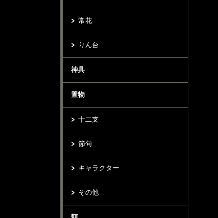
常花
りん台
神具
置物
十二支
節句
キャラクター
その他
額