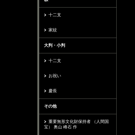
十二支
家紋
大判・小判
十二支
お祝い
慶長
その他
重要無形文化財保持者 （人間国
宝） 奥山 峰石 作