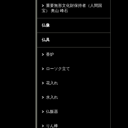
重要無形文化財保持者（人間国
宝） 奥山 峰石
仏像
仏具
香炉
ローソク立て
花入れ
水入れ
仏飯器
りん棒