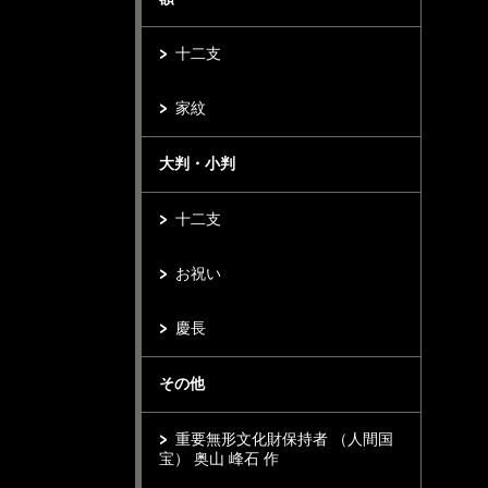
十二支
家紋
大判・小判
十二支
お祝い
慶長
その他
重要無形文化財保持者 （人間国
宝） 奥山 峰石 作