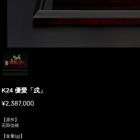
K24 優愛「戌」
¥2,387,000
【原作】
石田信裕
【金量(g)】