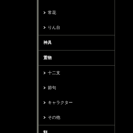
常花
りん台
神具
置物
十二支
節句
キャラクター
その他
額