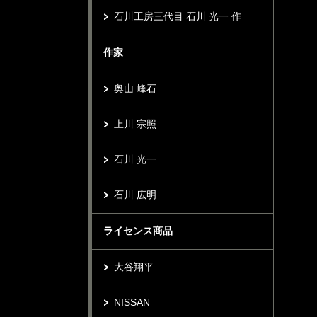
石川工房三代目 石川 光一 作
作家
奥山 峰石
上川 宗照
石川 光一
石川 広明
ライセンス商品
大谷翔平
NISSAN