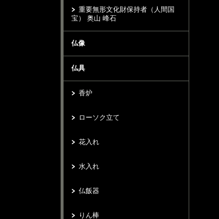
重要無形文化財保持者（人間国
宝） 奥山 峰石
仏像
仏具
香炉
ローソク立て
花入れ
水入れ
仏飯器
りん棒