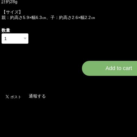
計約28g
【サイズ】
親：約高さ5.9×幅6.3㎝、子：約高さ2.6×幅2.2㎝
数量
International shipping a
Add to cart
日本国内にお住まいの
通報する